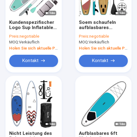
Kundenspezifischer
Soem schaufeln
Logo Sup Inflatable
aufblasbares
Paddle Board stehen
schlürfen
Preis:
negotiable
Preis:
negotiable
oben surfendes Brett
Radschaufel stehen
MOQ:
Verkäuflich
MOQ:
Verkäuflich
ISUP
oben, surfend 17,5
lbs
Holen Sie sich aktuelle Preis
Holen Sie sich aktuelle Preis
Kontakt
Kontakt
Haus
Produkte
Über uns
Nicht Leistung des
Aufblasbares 6ft