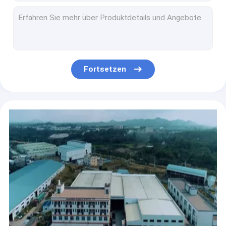
Kinder 9 Ft kleine Plastik-LLDPE Freizeit Sit On Top Kayak Fishings
Blaue Person der Jugend-1, die den Kajak-Plastik fischt 275 lbs fischt
1 Mann 10 Personen-Fischen-Kanu Ft Sit On Top Kayak Single mit Fuß-Pedalen
Praktischer seekajak-Sicherheits-Sport Sit On Top Hobie Tandemfischerei
Riber deluxer Sit On Top Kayak Mann-Fischen-Kanu 350 lbs-Kapazitäts-1
Fortsetzen
9 Ft-Kurzschluss-Sit On Top Kayak Plastic-Seeeinzelne Person
2.7m*0.84m Fischen-Kajak Sit On Top Canoes With elt rad
Einzelne Personen-Fischen-Kanu 8 Grad-Sit On Top Kayak Wrappeds Huarui
Plastikseeeinzelne Person Sit In Huarui fahren HDPE 330 lbs Kayak
16' 7" Plastikseekajak, der LLDPE-Plastikmeer fischend bereist Sit In Kayak bereist