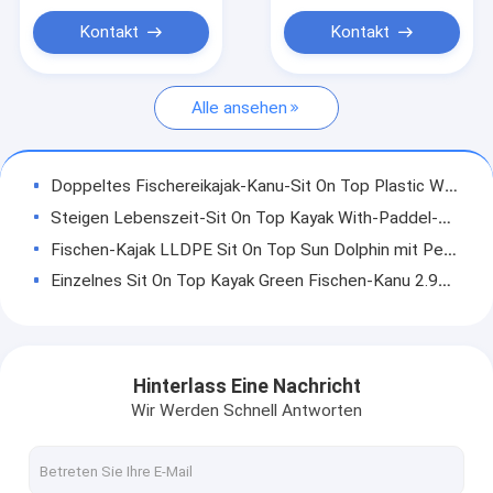
anerkannte
Sit In Kayak
Kontakt
Kontakt
Aufblasbarer Kajak PVCs
Alle ansehen
Das Laufen schlürfen Brett
Das Reisen schlürft Brett
Doppeltes Fischereikajak-Kanu-Sit On Top Plastic With-Paddel 2.7m*0.84m
Kajak-Zusatz
Steigen Lebenszeit-Sit On Top Kayak With-Paddel-kleine einzelne Person 2.95m*0.78m auf
Fischen-Kajak LLDPE Sit On Top Sun Dolphin mit Pedalen 2.95m*0.78m
Einzelnes Sit On Top Kayak Green Fischen-Kanu 2.95m*0.78m Hobie
2.66m*0.66m orange Fischereikajak-einzelne Personen-Pedal 125kg
1 Mann-Fischen-Kajak-Wasser-Sport-langlebiges Gut 8,85 Ft sitzen auf Spitzenkajaks für Verkauf
8 Mann des Fuß-2, der Sit On Top Kayak Plastic 3 Jahre HDPE LLDPE drei Schichten fischt
Hinterlass Eine Nachricht
Pelikan Sit On Top Kayak Personen-Fischen-Kanu 400 lbs-Kapazitäts-1
Wir Werden Schnell Antworten
10 Fuß Sit On Top Kayak 300 lbs Kapazitäts-imprägniern nicht Beleg-Einzelsitz-Fischen
Einzelne Person 12 Ft-Jugend-Sit On Top Kayak Fishings eingewickelt durch drei Schichten