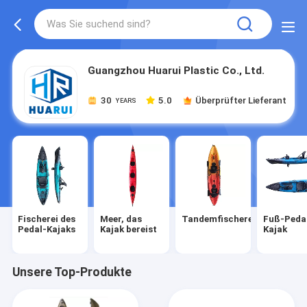
Guangzhou Huarui Plastic Co., Ltd.
30
5.0
Überprüfter Lieferant
YEARS
Fischerei des
Meer, das
Tandemfischereikajak
Fuß-Peda
Pedal-Kajaks
Kajak bereist
Kajak
Unsere Top-Produkte