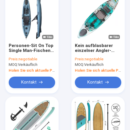
Personen-Sit On Top
Kein aufblasbarer
Single Man-Fischen-
einzelner Angler-
Kanu-Kajak des Fuß-
Hochseefischerei-
Preis:
negotiable
Preis:
negotiable
Pedal-Kajak-einer
Kajak mit der
MOQ:
Verkäuflich
MOQ:
Verkäuflich
Kapazität des Pedal-
190kgs
Holen Sie sich aktuelle Preis
Holen Sie sich aktuelle Preis
Kontakt
Kontakt