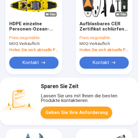
HDPE einzelne
Aufblasbares CER
Personen-Ozean-
Zertifikat schlürfen
Kajak-Boots-Sit On
Luft-Surfbrett der
Preis:
negotiable
Preis:
negotiable
Top Recreational
Radschaufel-ISUP
MOQ:
Verkäuflich
MOQ:
Verkäuflich
Fishing-Kajak
Holen Sie sich aktuelle Preis
Holen Sie sich aktuelle Preis
Kontakt
Kontakt
Sparen Sie Zeit
Lassen Sie uns mit Ihnen die besten
Produkte kontaktieren.
Geben Sie Ihre Anforderung