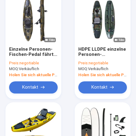
Einzelne Personen-
HDPE LLDPE einzelne
Fischen-Pedal fährt
Personen-
LLDPE-HDPE 180kgs
Hochseefischerei-
Preis:
negotiable
Preis:
negotiable
Sit On Top Kayak
Kajak mit Pedal 264
MOQ:
Verkäuflich
MOQ:
Verkäuflich
Kayak
lbs
Holen Sie sich aktuelle Preis
Holen Sie sich aktuelle Preis
Kontakt
Kontakt