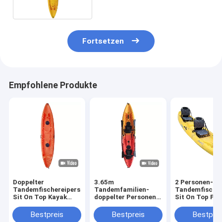
kayak
Fortsetzen
Empfohlene Produkte
Doppelter
3.65m
2 Personen-
Tandemfischereipersonen-
Tandemfamilien-
Tandemfischer
Sit On Top Kayak
doppelter Personen-
Sit On Top Pac
For-Verkauf des
Fischen-Kajak
Water-Sport-
kajak-2
kundenspezifi
Bestpreis
Bestpreis
Bestprei
langlebiges Gu