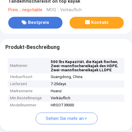
Tandemfischereisit on top kayak
Preis：negotiable
MOQ：Verkäuflich
Bestpreis
Kontakt
Produkt-Beschreibung
,
,
500 lbs Kapazität
die Kajak fischen
Markieren
,
Zwei-mannfischereikajak des HDPE
Zwei-mannfischereikajak LLDPE
Herkunftsort
Guangdong, China
Lieferzeit
7-25days
Markenname
Huarui
Min Bestellmenge
Verkäuflich
Modellnummer
HRSOT39000
Sehen Sie mehr an