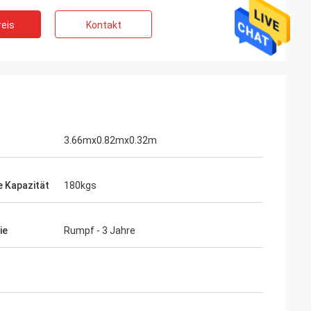
eis
Kontakt
3.66mx0.82mx0.32m
e Kapazität
180kgs
ie
Rumpf - 3 Jahre