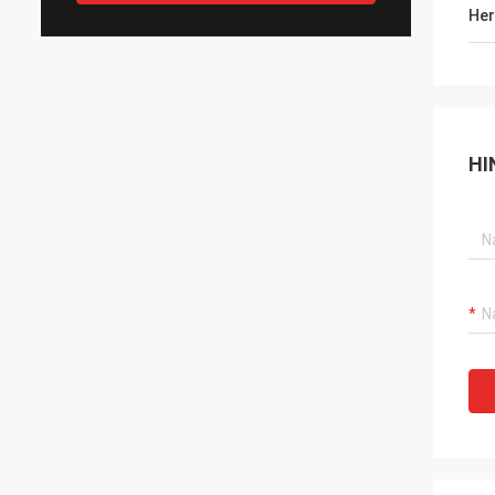
Her
HI