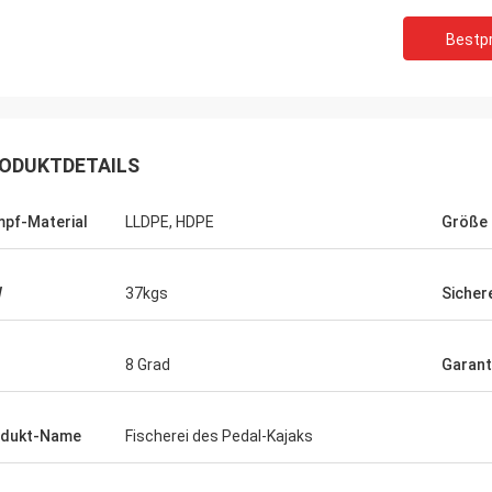
Bestpr
Ken
 Kajak besonders für das Geld. Hat
ODUKTDETAILS
 Raum, viel von Plätzen, zum von
en anzubringen und ist
tabiles. Seat ist sehr bequem und
pf-Material
LLDPE, HDPE
Größe
n-Antrieb ist bedienungsfreundlich.
alles, das Sie in einem
reikajak benötigen. Ich empfehle
W
37kgs
Sicher
mt, mich dieses zu kaufen.
8 Grad
Garant
odukt-Name
Fischerei des Pedal-Kajaks