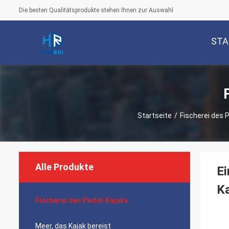
Die besten Qualitätsprodukte stehen Ihnen zur Auswahl
STA
Startseite
/
Fischerei des 
Alle Produkte
Ei
K
Fischerei des Pedal-Kajaks
Meer, das Kajak bereist