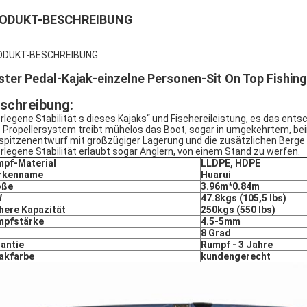
ODUKT-BESCHREIBUNG
ODUKT-BESCHREIBUNG:
ster Pedal-Kajak-einzelne Personen-Sit On Top Fishin
schreibung:
rlegene Stabilität s dieses Kajaks“ und Fischereileistung, es das ents
 Propellersystem treibt mühelos das Boot, sogar in umgekehrtem, beim
spitzenentwurf mit großzügiger Lagerung und die zusätzlichen Berge s
rlegene Stabilität erlaubt sogar Anglern, von einem Stand zu werfen.
pf-Material
LLDPE, HDPE
rkenname
Huarui
öße
3.96m*0.84m
W
47.8kgs (105,5 lbs)
here Kapazität
250kgs (550 lbs)
mpfstärke
4.5-5mm
8 Grad
antie
Rumpf - 3 Jahre
akfarbe
kundengerecht