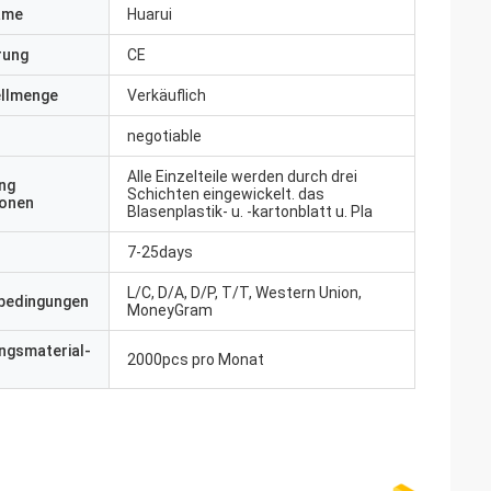
ame
Huarui
erung
CE
ellmenge
Verkäuflich
negotiable
Alle Einzelteile werden durch drei
ng
Schichten eingewickelt. das
ionen
Blasenplastik- u. -kartonblatt u. Pla
7-25days
L/C, D/A, D/P, T/T, Western Union,
bedingungen
MoneyGram
ngsmaterial-
2000pcs pro Monat