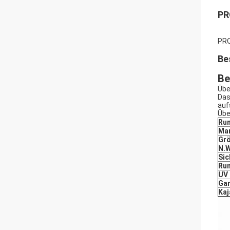
PR
PR
Be
Be
Übe
Das
auf
Übe
Rum
Ma
Gr
N.
Sic
Ru
UV
Gar
Kaj