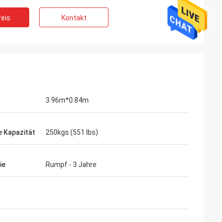
eis
Kontakt
3.96m*0.84m
e Kapazität
250kgs (551 lbs)
ie
Rumpf - 3 Jahre