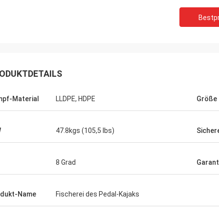
Bestpr
Hat
ODUKTDETAILS
on
und
pf-Material
LLDPE, HDPE
Größe
ich.
e
W
47.8kgs (105,5 lbs)
Sicher
8 Grad
Garant
odukt-Name
Fischerei des Pedal-Kajaks