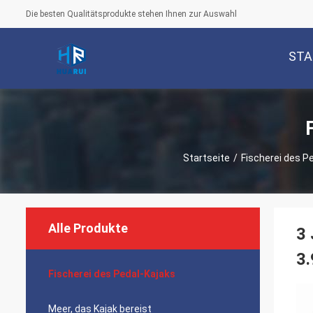
Die besten Qualitätsprodukte stehen Ihnen zur Auswahl
STA
Startseite
/
Fischerei des P
Alle Produkte
3 
3
Fischerei des Pedal-Kajaks
Meer, das Kajak bereist