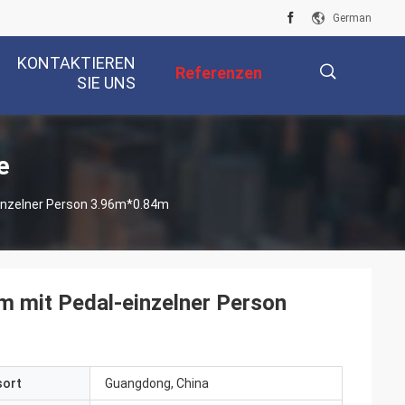
German
KONTAKTIEREN
Referenzen
SIE UNS
描
e
inzelner Person 3.96m*0.84m
述
 mit Pedal-einzelner Person
sort
Guangdong, China