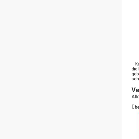
Kaj
die
geb
seh
Ve
All
Übe