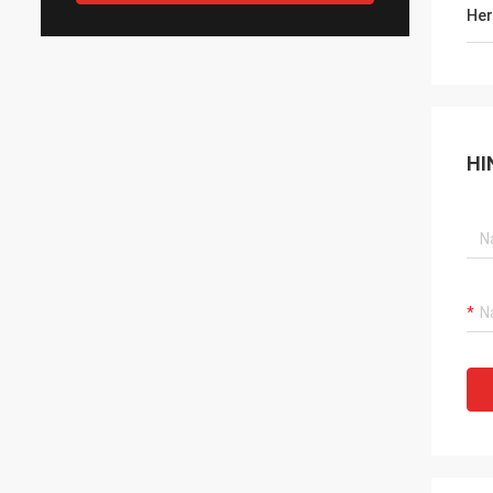
Her
HI