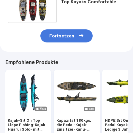
Top Kayaks Comfortable
des Fischen-38.2kgs
Fortsetzen
Empfohlene Produkte
Kajak-Sit On Top
Kapazität 180kgs,
HDPE Sit On F
Lldpe Fishing-Kajak
die Pedal-Kajak-
Pedal Kayaks-
Huarui Solo- mit
Einsitzer-Kanu-
Ledige 3 Jahre