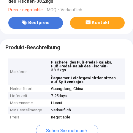
des Fischen-38.2kgs
Preis：negotiable
MOQ：Verkäuflich
Bestpreis
Kontakt
Produkt-Beschreibung
,
Fischerei des Fuß-Pedal-Kajaks
Fuß-Pedal-Kajak des Fischen-
38.2kgs
Markieren
,
Bequemer Leichtgewichtler sitzen
auf Spitzenkajak
Herkunftsort
Guangdong, China
Lieferzeit
7-25days
Markenname
Huarui
Min Bestellmenge
Verkäuflich
Preis
negotiable
Sehen Sie mehr an