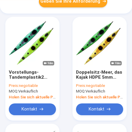
Geben Sie Ihre Anforderung
Vorstellungs-
Doppelsitz-Meer, das
Tandemplastik2
Kajak HDPE 5mm
Person Sit In Kayak
Zweipersonenfischen
Preis:
negotiable
Preis:
negotiable
529 lbs
bereist
MOQ:
Verkäuflich
MOQ:
Verkäuflich
Holen Sie sich aktuelle Preis
Holen Sie sich aktuelle Preis
Kontakt
Kontakt