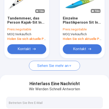
Fabrik-Ausflug
Qualitätskontrolle
Tandemmeer, das
Einzelne
Person Kajak-Sit In
Plastikperson Sit In
Treten Sie mit uns in Verbindung
Pelicans 2 3 Jahre 8
Kayak Lldpe 300 lbs
Preis:
negotiable
Preis:
negotiable
Grad 529 lbs bereist
Kapazitäts-
MOQ:
Verkäuflich
MOQ:
Verkäuflich
Fordern Sie ein Zitat
Holen Sie sich aktuelle Preis
Holen Sie sich aktuelle Preis
Kontakt
Kontakt
Fischerei des Pedal-Kajaks
Sehen Sie mehr an
Meer, das Kajak bereist
Tandemfischereikajak
Hinterlass Eine Nachricht
Wir Werden Schnell Antworten
Fuß-Pedal-Kajak
Sit On Top Kayak