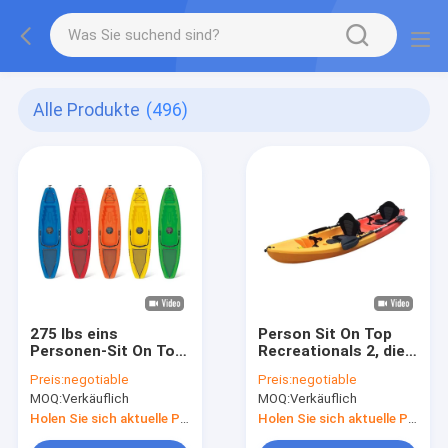
Alle Produkte
(496)
275 lbs eins
Person Sit On Top
Personen-Sit On Top
Recreationals 2, die
Canoes LLDPE
Kajak 240kgs bereist
Preis:
negotiable
Preis:
negotiable
Plastikeinzelsitz
MOQ:
Verkäuflich
MOQ:
Verkäuflich
Fischen-Kajak-
Holen Sie sich aktuelle Preis
Holen Sie sich aktuelle Preis