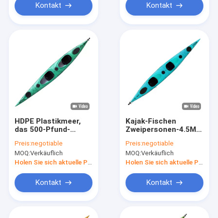
Kontakt
Kontakt
HDPE Plastikmeer,
Kajak-Fischen
das 500-Pfund-
Zweipersonen-4.5MM
Gewichtsgrenze Sit
Sit In Sea Touring
Preis:
negotiable
Preis:
negotiable
In Tandem Kayak
Kayaks Huarui
MOQ:
Verkäuflich
MOQ:
Verkäuflich
bereist
Holen Sie sich aktuelle Preis
Holen Sie sich aktuelle Preis
Kontakt
Kontakt