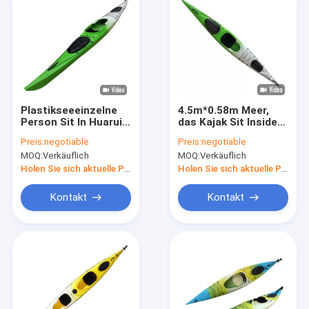
Plastikseeeinzelne
4.5m*0.58m Meer,
Person Sit In Huarui
das Kajak Sit Inside
fahren HDPE 330 lbs
Fishing Single Person
Preis:
negotiable
Preis:
negotiable
Kayak
bereist
MOQ:
Verkäuflich
MOQ:
Verkäuflich
Holen Sie sich aktuelle Preis
Holen Sie sich aktuelle Preis
Kontakt
Kontakt
Haus
Produkte
Über uns