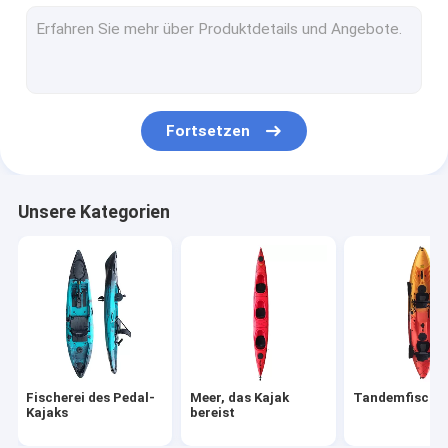
Sit In Kayak
Aufblasbarer Kajak PVCs
Das Laufen schlürfen Brett
Fortsetzen
Das Reisen schlürft Brett
Kajak-Zusatz
Unsere Kategorien
Fischerei des Pedal-
Meer, das Kajak
Tandemfischer
Kajaks
bereist