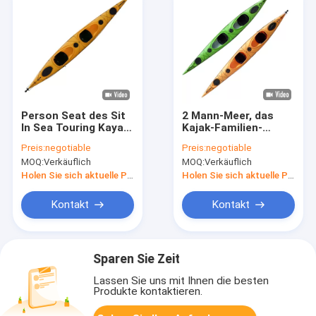
Person Seat des Sit
2 Mann-Meer, das
In Sea Touring Kayak-
Kajak-Familien-
Ozean-Kanu-2 für
Fischen Sit In With
Preis:
negotiable
Preis:
negotiable
Familie
Seat bereist
MOQ:
Verkäuflich
MOQ:
Verkäuflich
Holen Sie sich aktuelle Preis
Holen Sie sich aktuelle Preis
Kontakt
Kontakt
Sparen Sie Zeit
Lassen Sie uns mit Ihnen die besten
Produkte kontaktieren.