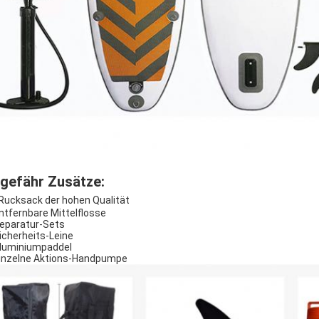
gefähr Zusätze
:
Rucksack der hohen Qualität
entfernbare Mittelflosse
Reparatur-Sets
Sicherheits-Leine
Aluminiumpaddel
Einzelne Aktions-Handpumpe