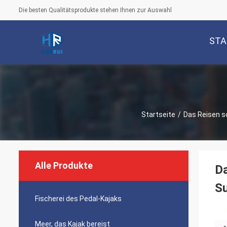
Die besten Qualitätsprodukte stehen Ihnen zur Auswahl
STA
Startseite
/
Das Reisen sc
Alle Produkte
Da
Su
Fischerei des Pedal-Kajaks
Meer, das Kajak bereist