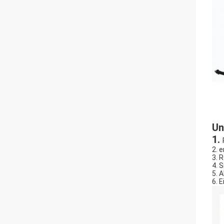
Un
1.
2. 
3. 
4. 
5. 
6. 