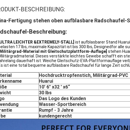
ODUKT-BESCHREIBUNG:
ina-Fertigung stehen oben aufblasbare Radschaufel-
dschaufel-
Beschreibung:
[ULTRA LEICHTER &EXTREMELY-STALL]
ist aufblasbarer Stand Huarui
belasten 17 lbs, maximale Kapazität ist bis 300 lbs, Designedfor alle s
[Militärgrad-Material mit Gleitschutzplattform-Auflage]
stehen Huar
Militärgradmaterial. Dieses verstärkte leichtes Gewebe schafft ein stei
jahrelang dauerhaft ist. Weiche Gleitschutz-EVA-Plattformauflage verbe
Es ist eine total bequeme aufblasbare Radschaufel für lange Zeit sch
terial
Hochdrucktropfenstich, Militärgrad-PVC
rkenname
Huarui
öße
10' 6" x32 ' x6“
wicht
30 lbs
go
Das Logo des Kunden
wendung
Wasser-Sportbereich
rantie
Rumpf - 3 Jahre
rbe
kundengerecht