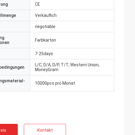
erung
CE
ellmenge
Verkäuflich
negotiable
ng
Farbkarton
ionen
7-25days
L/C, D/A, D/P, T/T, Western Union,
bedingungen
MoneyGram
ngsmaterial-
10000pcs pro Monat
eis
Kontakt