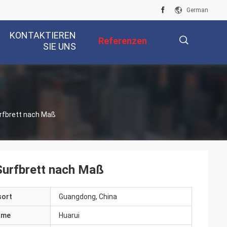
German
KONTAKTIEREN
Referenzen
SIE UNS
描
rfbrett nach Maß
述
Surfbrett nach Maß
sort
Guangdong, China
ame
Huarui