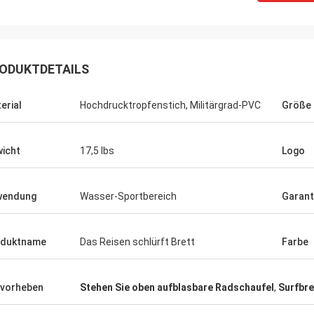
ODUKTDETAILS
 Geld. Hat
erial
Hochdrucktropfenstich, Militärgrad-PVC
Größe
, zum von
bequem und
icht
17,5 lbs
Logo
freundlich.
 empfehle
wendung
Wasser-Sportbereich
Garant
fen.
oduktname
Das Reisen schlürft Brett
Farbe
vorheben
Stehen Sie oben aufblasbare Radschaufel
,
Surfbre