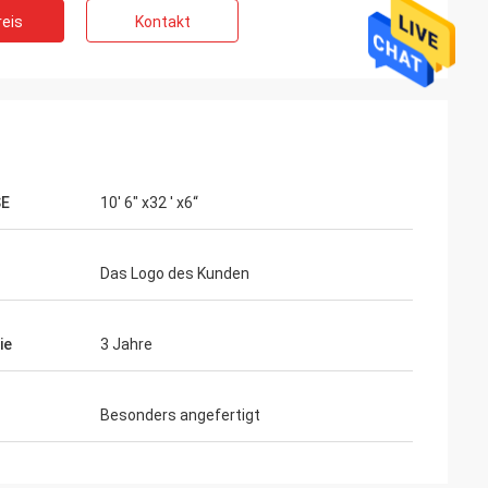
eis
Kontakt
E
10' 6" x32 ' x6“
Das Logo des Kunden
ie
3 Jahre
Besonders angefertigt