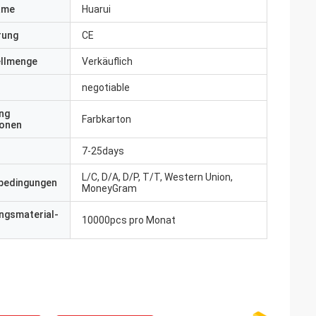
ame
Huarui
erung
CE
ellmenge
Verkäuflich
negotiable
ng
Farbkarton
ionen
7-25days
L/C, D/A, D/P, T/T, Western Union,
bedingungen
MoneyGram
ngsmaterial-
10000pcs pro Monat