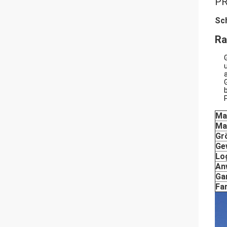
PR
Sch
Ra
Ma
Ma
Gr
Ge
Lo
An
Ga
Fa