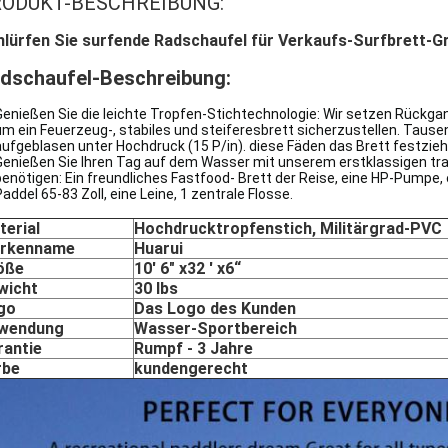
ODUKT-BESCHREIBUNG:
lürfen Sie surfende Radschaufel für Verkaufs-Surfbrett-G
dschaufel-
Beschreibung:
Genießen Sie die leichte Tropfen-Stichtechnologie: Wir setzen Rückgan
um ein Feuerzeug-, stabiles und steiferesbrett sicherzustellen. Taus
aufgeblasen unter Hochdruck (15 P/in). diese Fäden das Brett festzie
Genießen Sie Ihren Tag auf dem Wasser mit unserem erstklassigen trag
benötigen: Ein freundliches Fastfood- Brett der Reise, eine HP-Pumpe,
Paddel 65-83 Zoll, eine Leine, 1 zentrale Flosse.
terial
Hochdrucktropfenstich, Militärgrad-PVC
rkenname
Huarui
öße
10' 6" x32 ' x6“
wicht
30 lbs
go
Das Logo des Kunden
wendung
Wasser-Sportbereich
rantie
Rumpf - 3 Jahre
rbe
kundengerecht