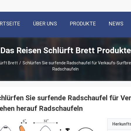
RTSEITE
ÜBER UNS
PRODUKTE
NEWS
Das Reisen Schlürft Brett Produkte
ürft Brett
/
Schlürfen Sie surfende Radschaufel für Verkaufs-Surfbr
Radschaufeln
hlürfen Sie surfende Radschaufel für Ve
ehen herauf Radschaufeln
Herkunft