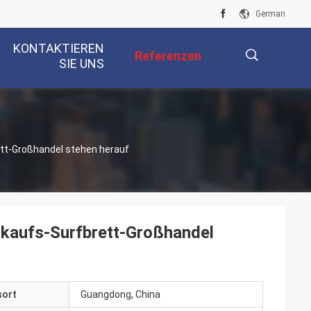
German
KONTAKTIEREN
Referenzen
SIE UNS
描
ett-Großhandel stehen herauf
述
rkaufs-Surfbrett-Großhandel
sort
Guangdong, China