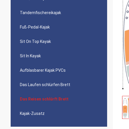
Tandemfischereikajak
Fuß-Pedal-Kajak
Sit On Top Kayak
Sit In Kayak
Aufblasbarer Kajak PVCs
Das Laufen schlürfen Brett
Das Reisen schlürft Brett
Kajak-Zusatz