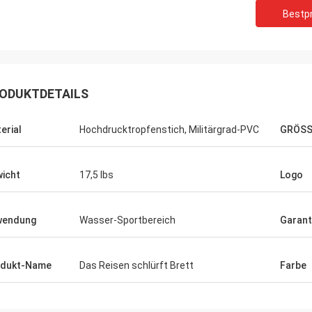
Bestpr
Hat
ODUKTDETAILS
on
erial
Hochdrucktropfenstich, Militärgrad-PVC
GRÖSS
und
ich.
icht
17,5 lbs
Logo
e
wendung
Wasser-Sportbereich
Garant
odukt-Name
Das Reisen schlürft Brett
Farbe