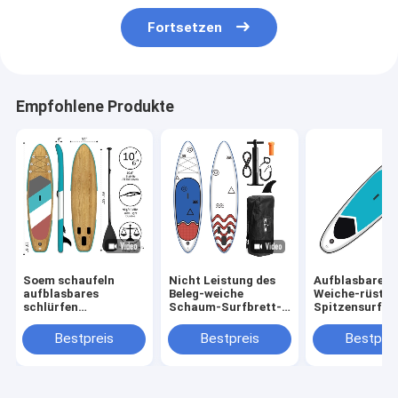
Fortsetzen
Empfohlene Produkte
Soem schaufeln
Nicht Leistung des
Aufblasbares 
aufblasbares
Beleg-weiche
Weiche-rüstet
schlürfen
Schaum-Surfbrett-
Spitzensurfbr
Radschaufel stehen
6ft EVA Deck For
Schaum
oben, surfend 17,5
Water Sports
PVChochdruck
Bestpreis
Bestpreis
Bestprei
lbs
Stich aus