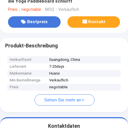
die Yoga Paddleboard schlürft
Preis：negotiable
MOQ：Verkäuflich
Bestpreis
Kontakt
Produkt-Beschreibung
Herkunftsort
Guangdong, China
Lieferzeit
7-25days
Markenname
Huarui
Min Bestellmenge
Verkäuflich
Preis
negotiable
Sehen Sie mehr an
Kontaktdaten