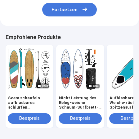
Fortsetzen
Empfohlene Produkte
Soem schaufeln
Nicht Leistung des
Aufblasbares 
aufblasbares
Beleg-weiche
Weiche-rüstet
schlürfen
Schaum-Surfbrett-
Spitzensurfbr
Radschaufel stehen
6ft EVA Deck For
Schaum
oben, surfend 17,5
Water Sports
PVChochdruck
Bestpreis
Bestpreis
Bestprei
lbs
Stich aus