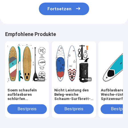
Fortsetzen
Empfohlene Produkte
Soem schaufeln
Nicht Leistung des
Aufblasbares 
aufblasbares
Beleg-weiche
Weiche-rüstet
schlürfen
Schaum-Surfbrett-
Spitzensurfbr
Radschaufel stehen
6ft EVA Deck For
Schaum
oben, surfend 17,5
Water Sports
PVChochdruck
Bestpreis
Bestpreis
Bestprei
lbs
Stich aus