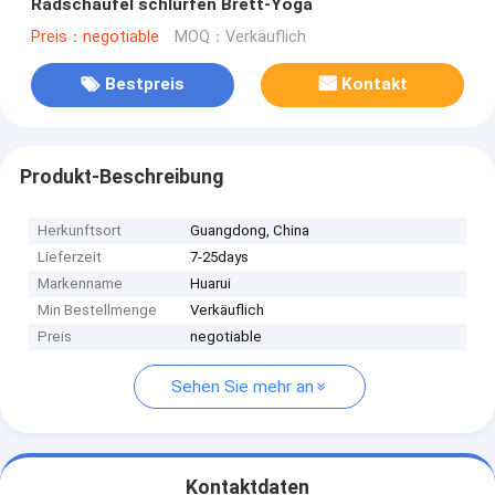
Radschaufel schlürfen Brett-Yoga
Preis：negotiable
MOQ：Verkäuflich
Bestpreis
Kontakt
Produkt-Beschreibung
Herkunftsort
Guangdong, China
Lieferzeit
7-25days
Markenname
Huarui
Min Bestellmenge
Verkäuflich
Preis
negotiable
Sehen Sie mehr an
Kontaktdaten