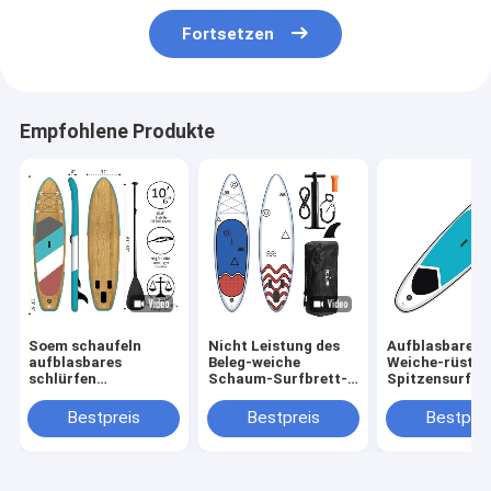
Fortsetzen
Empfohlene Produkte
Soem schaufeln
Nicht Leistung des
Aufblasbares 
aufblasbares
Beleg-weiche
Weiche-rüstet
schlürfen
Schaum-Surfbrett-
Spitzensurfbr
Radschaufel stehen
6ft EVA Deck For
Schaum
oben, surfend 17,5
Water Sports
PVChochdruck
Bestpreis
Bestpreis
Bestprei
lbs
Stich aus