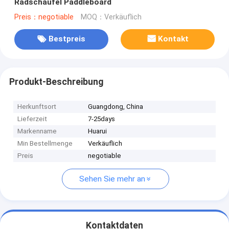
Radschaufel Paddleboard
Preis：negotiable
MOQ：Verkäuflich
Bestpreis
Kontakt
Produkt-Beschreibung
Herkunftsort
Guangdong, China
Lieferzeit
7-25days
Markenname
Huarui
Min Bestellmenge
Verkäuflich
Preis
negotiable
Sehen Sie mehr an
Kontaktdaten