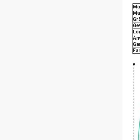
Ma
Ma
Gr
Ge
Lo
An
Ga
Fa