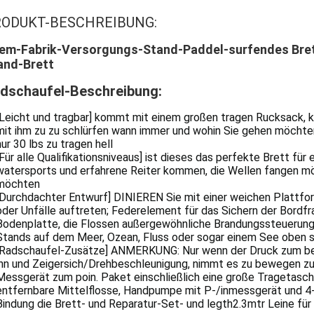
ODUKT-BESCHREIBUNG:
em-Fabrik-Versorgungs-Stand-Paddel-surfendes Bret
and-Brett
dschaufel-
Beschreibung:
[Leicht und tragbar] kommt mit einem großen tragen Rucksack, kö
mit ihm zu zu schlürfen wann immer und wohin Sie gehen möchten
nur 30 lbs zu tragen hell
[Für alle Qualifikationsniveaus] ist dieses das perfekte Brett für
watersports und erfahrene Reiter kommen, die Wellen fangen m
möchten
[Durchdachter Entwurf] DINIEREN Sie mit einer weichen Plattfor
oder Unfälle auftreten; Federelement für das Sichern der Bordfra
Bodenplatte, die Flossen außergewöhnliche Brandungssteuerung 
Stands auf dem Meer, Ozean, Fluss oder sogar einem See oben st
[Radschaufel-Zusätze] ANMERKUNG: Nur wenn der Druck zum be
ihn und Zeigersich/Drehbeschleunigung, nimmt es zu bewegen zu
Messgerät zum poin. Paket einschließlich eine große Tragetas
entfernbare Mittelflosse, Handpumpe mit P-/inmessgerät und 4-
Bindung die Brett- und Reparatur-Set- und legth2.3mtr Leine für