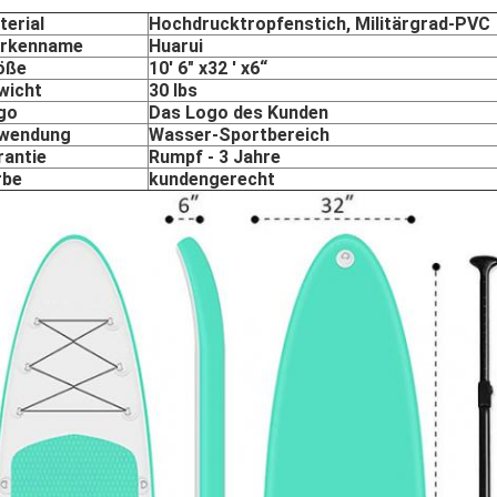
terial
Hochdrucktropfenstich, Militärgrad-PVC
rkenname
Huarui
öße
10' 6" x32 ' x6“
wicht
30 lbs
go
Das Logo des Kunden
wendung
Wasser-Sportbereich
rantie
Rumpf - 3 Jahre
rbe
kundengerecht