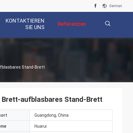
German
KONTAKTIEREN
Referenzen
SIE UNS
描
fblasbares Stand-Brett
述
Brett-aufblasbares Stand-Brett
sort
Guangdong, China
ame
Huarui