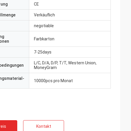
erung
CE
ellmenge
Verkäuflich
negotiable
ng
Farbkarton
ionen
7-25days
L/C, D/A, D/P, T/T, Western Union,
bedingungen
MoneyGram
ngsmaterial-
10000pcs pro Monat
eis
Kontakt