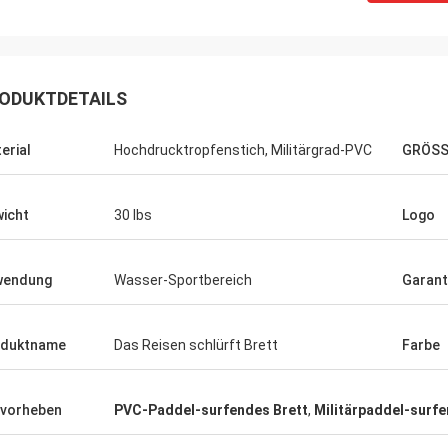
ODUKTDETAILS
Geld. Hat
erial
Hochdrucktropfenstich, Militärgrad-PVC
GRÖSS
 zum von
quem und
icht
30 lbs
Logo
reundlich.
mpfehle
wendung
Wasser-Sportbereich
Garant
n.
oduktname
Das Reisen schlürft Brett
Farbe
vorheben
PVC-Paddel-surfendes Brett
,
Militärpaddel-surfe