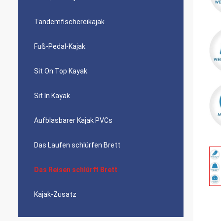
Tandemfischereikajak
Fuß-Pedal-Kajak
Sit On Top Kayak
Sit In Kayak
Aufblasbarer Kajak PVCs
Das Laufen schlürfen Brett
Das Reisen schlürft Brett
Kajak-Zusatz