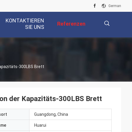
German
KONTAKTIEREN
Referenzen
SIE UNS
描
apazitäts-300LBS Brett
述
ion der Kapazitäts-300LBS Brett
sort
Guangdong, China
ame
Huarui