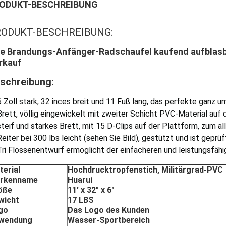
ODUKT-BESCHREIBUNG
ODUKT-BESCHREIBUNG:
ne Brandungs-Anfänger-Radschaufel kaufend aufblasba
rkauf
schreibung:
6 Zoll stark, 32 inces breit und 11 Fuß lang, das perfekte ganz 
Brett, völlig eingewickelt mit zweiter Schicht PVC-Material auf d
steif und starkes Brett, mit 15 D-Clips auf der Plattform, zum a
Reiter bei 300 lbs leicht (sehen Sie Bild), gestützt und ist gepr
Tri Flossenentwurf ermöglicht der einfacheren und leistungsfähi
terial
Hochdrucktropfenstich, Militärgrad-PVC
rkenname
Huarui
öße
11' x 32" x 6"
wicht
17 LBS
go
Das Logo des Kunden
wendung
Wasser-Sportbereich