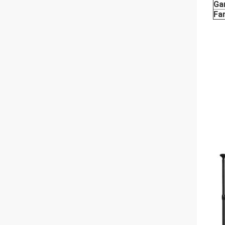
Ga
Fa