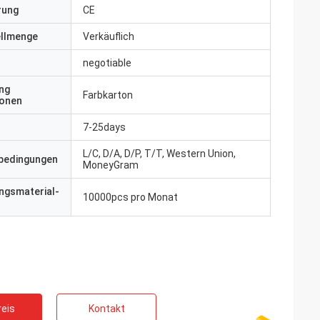
erung
CE
ellmenge
Verkäuflich
negotiable
ng
Farbkarton
ionen
7-25days
L/C, D/A, D/P, T/T, Western Union,
bedingungen
MoneyGram
ngsmaterial-
10000pcs pro Monat
eis
Kontakt