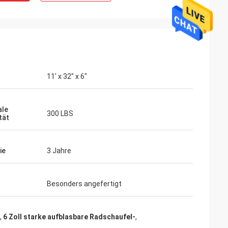
11' x 32" x 6"
ale
300 LBS
tät
ie
3 Jahre
Besonders angefertigt
,
6 Zoll starke aufblasbare Radschaufel-
,