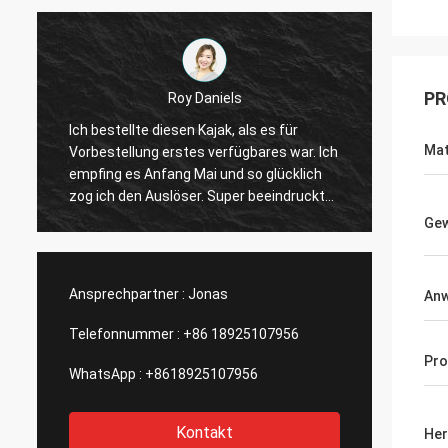
PR
Ken
s für
Großer Kajak besonders für das Geld. Hat
Mat
s war. Ich
Tonnen Raum, viel von Plätzen, zum von
lücklich
Zusätzen anzubringen und ist
indruckt
superstabiles. Seat ist sehr bequem und
einer
Flossen-Antrieb ist bedienungsfreundlich.
Gew
Er hat alles, das Sie in einem
Bahnen und
Fischereikajak benötigen. Ich empfehle
a, großes
bestimmt, mich dieses zu kaufen.
Ansprechpartner :
Jonas
An
Telefonnummer :
+86 18925107956
Pr
WhatsApp :
+8618925107956
Kontakt
Her