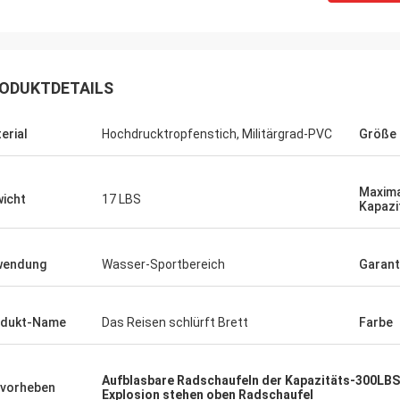
ODUKTDETAILS
erial
Hochdrucktropfenstich, Militärgrad-PVC
Größe
Maxim
icht
17 LBS
Kapazi
wendung
Wasser-Sportbereich
Garant
odukt-Name
Das Reisen schlürft Brett
Farbe
Aufblasbare Radschaufeln der Kapazitäts-300LBS
vorheben
Explosion stehen oben Radschaufel