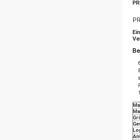
PR
PR
Ei
Ve
Be
Ma
Ma
Gr
Ge
Lo
An