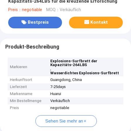
Kapazitäts-264LBS für die kreuzende Erforschung
Preis：negotiable
MOQ：Verkäuflich
Bestpreis
Kontakt
Produkt-Beschreibung
Explosions-Surfbrett der
Kapazitäts-264LBS
Markieren
,
Wasserdichtes Explosions-Surfbrett
Herkunftsort
Guangdong, China
Lieferzeit
7-25days
Markenname
Huarui
Min Bestellmenge
Verkäuflich
Preis
negotiable
Sehen Sie mehr an