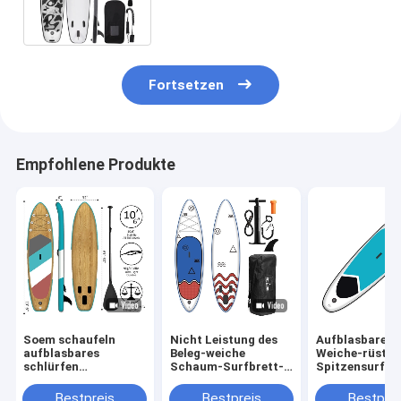
Erforschung
Fortsetzen
Empfohlene Produkte
Soem schaufeln
Nicht Leistung des
Aufblasbares 
aufblasbares
Beleg-weiche
Weiche-rüstet
schlürfen
Schaum-Surfbrett-
Spitzensurfbr
Radschaufel stehen
6ft EVA Deck For
Schaum
oben, surfend 17,5
Water Sports
PVChochdruck
Bestpreis
Bestpreis
Bestprei