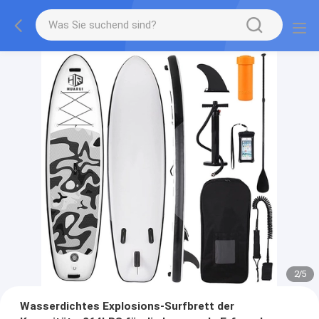
2
/
5
Wasserdichtes Explosions-Surfbrett der