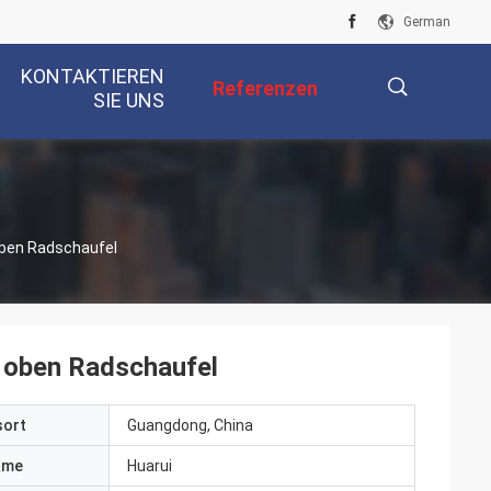
German
KONTAKTIEREN
Referenzen
SIE UNS
描
oben Radschaufel
述
 oben Radschaufel
sort
Guangdong, China
ame
Huarui