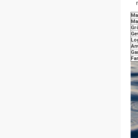
Ma
Ma
Gr
Ge
Lo
An
Ga
Fa