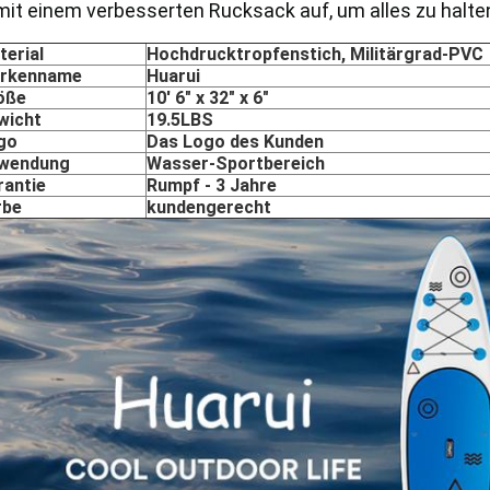
mit einem verbesserten Rucksack auf, um alles zu halte
terial
Hochdrucktropfenstich, Militärgrad-PVC
rkenname
Huarui
öße
10' 6" x 32" x 6"
wicht
19.5LBS
go
Das Logo des Kunden
wendung
Wasser-Sportbereich
rantie
Rumpf - 3 Jahre
rbe
kundengerecht