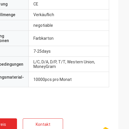
erung
CE
ellmenge
Verkäuflich
negotiable
ng
Farbkarton
ionen
7-25days
L/C, D/A, D/P, T/T, Western Union,
bedingungen
MoneyGram
ngsmaterial-
10000pcs pro Monat
eis
Kontakt