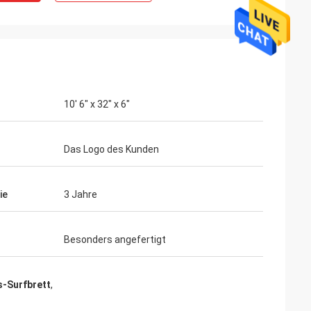
10' 6" x 32" x 6"
Das Logo des Kunden
ie
3 Jahre
Besonders angefertigt
-Surfbrett
,