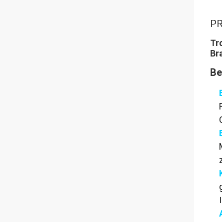
PR
Tr
Br
Be