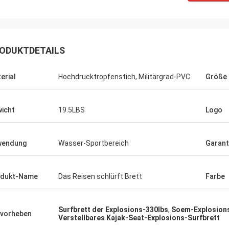
ODUKTDETAILS
as Geld. Hat
erial
Hochdrucktropfenstich, Militärgrad-PVC
Größe
en, zum von
st
r bequem und
icht
19.5LBS
Logo
gsfreundlich.
ch empfehle
wendung
Wasser-Sportbereich
Garant
aufen.
odukt-Name
Das Reisen schlürft Brett
Farbe
Surfbrett der Explosions-330lbs
,
Soem-Explosions
vorheben
Verstellbares Kajak-Seat-Explosions-Surfbrett