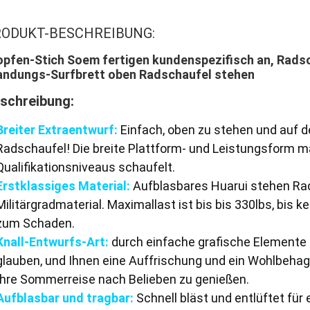
ODUKT-BESCHREIBUNG:
opfen-Stich Soem fertigen kundenspezifisch an, Radsc
andungs-Surfbrett oben Radschaufel stehen
schreibung:
Breiter Extraentwurf:
Einfach, oben zu stehen und auf de
Radschaufel! Die breite Plattform- und Leistungsform mac
Qualifikationsniveaus schaufelt.
Erstklassiges Material:
Aufblasbares Huarui stehen Rad
Militärgradmaterial. Maximallast ist bis bis 330lbs, bis 
zum Schaden.
Knall-Entwurfs-Art:
durch einfache grafische Elemente l
glauben, und Ihnen eine Auffrischung und ein Wohlbehagen
Ihre Sommerreise nach Belieben zu genießen.
Aufblasbar und tragbar:
Schnell bläst und entlüftet für