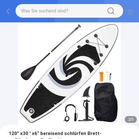
2
/
5
120" x30 ' x6“ bereisend schlürfen Brett-