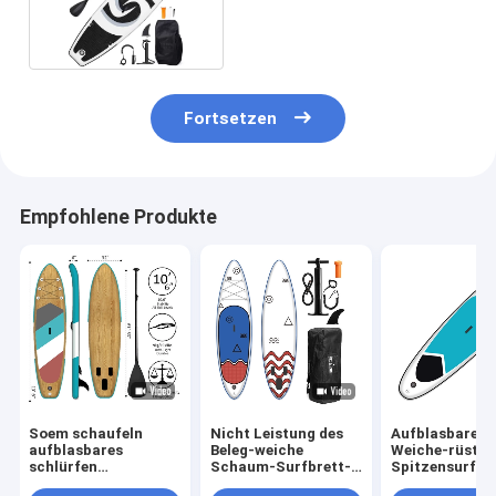
aufblasbares Surfbrett
Fortsetzen
Empfohlene Produkte
Soem schaufeln
Nicht Leistung des
Aufblasbares 
aufblasbares
Beleg-weiche
Weiche-rüstet
schlürfen
Schaum-Surfbrett-
Spitzensurfbr
Radschaufel stehen
6ft EVA Deck For
Schaum