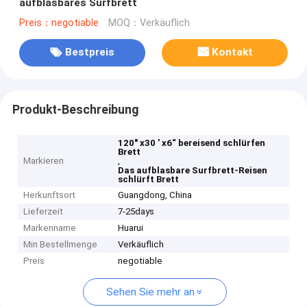
aufblasbares Surfbrett
Preis：negotiable
MOQ：Verkäuflich
Bestpreis
Kontakt
Produkt-Beschreibung
120" x30 ' x6“ bereisend schlürfen
Brett
Markieren
,
Das aufblasbare Surfbrett-Reisen
schlürft Brett
Herkunftsort
Guangdong, China
Lieferzeit
7-25days
Markenname
Huarui
Min Bestellmenge
Verkäuflich
Preis
negotiable
Sehen Sie mehr an