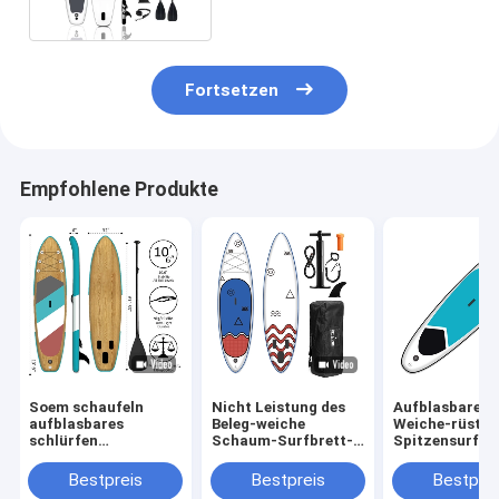
Fortsetzen
Empfohlene Produkte
Soem schaufeln
Nicht Leistung des
Aufblasbares 
aufblasbares
Beleg-weiche
Weiche-rüstet
schlürfen
Schaum-Surfbrett-
Spitzensurfbr
Radschaufel stehen
6ft EVA Deck For
Schaum
oben, surfend 17,5
Water Sports
PVChochdruck
Bestpreis
Bestpreis
Bestprei
lbs
Stich aus