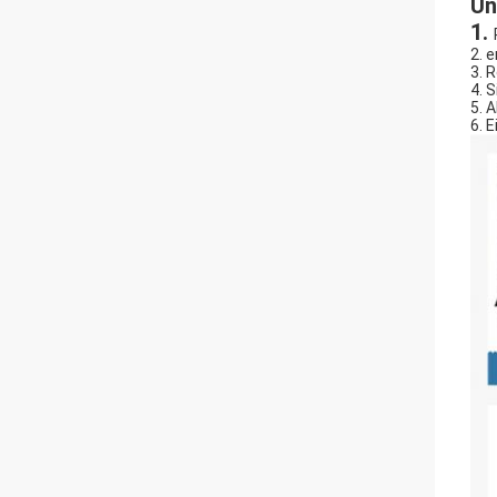
Un
1.
2. 
3. 
4. 
5. 
6. 