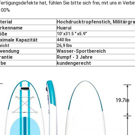
Fertigungsdefekte hat, fühlen Sie bitte sich frei, mit uns in Ver
100%
terial
Hochdrucktropfenstich, Militärgr
rkenname
Huarui
öße
10' x31.5 " x5.9“
ximale Kapazität
440 lbs
wicht
26,9 lbs
wendung
Wasser-Sportbereich
rantie
Rumpf - 3 Jahre
rbe
kundengerecht