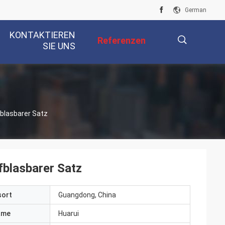
German
KONTAKTIEREN
Referenzen
SIE UNS
描
fblasbarer Satz
述
fblasbarer Satz
sort
Guangdong, China
ame
Huarui