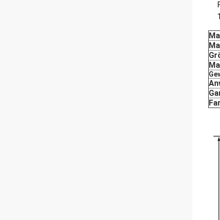
Ma
Ma
Gr
Ma
Ge
An
Ga
Fa