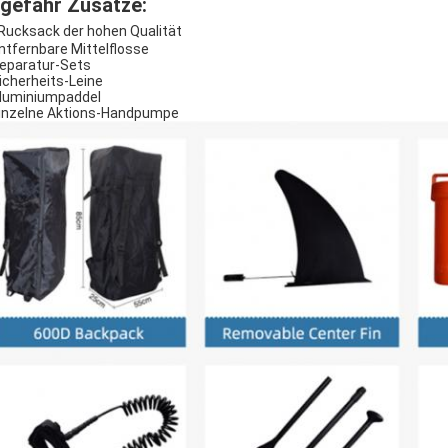
gefähr Zusätze
:
Rucksack der hohen Qualität
entfernbare Mittelflosse
Reparatur-Sets
Sicherheits-Leine
Aluminiumpaddel
Einzelne Aktions-Handpumpe