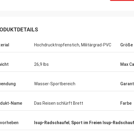
ODUKTDETAILS
eld. Hat
erial
Hochdrucktropfenstich, Militärgrad-PVC
Größe
zum von
quem und
icht
26,9 lbs
Max Ca
eundlich.
pfehle
wendung
Wasser-Sportbereich
Garant
n.
odukt-Name
Das Reisen schlürft Brett
Farbe
vorheben
Isup-Radschaufel
,
Sport im Freien Isup-Radschauf