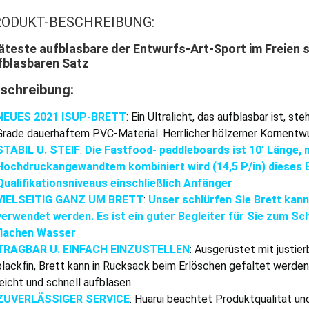
ODUKT-BESCHREIBUNG:
äteste aufblasbare der Entwurfs-Art-Sport im Freien sc
fblasbaren Satz
schreibung:
NEUES 2021 ISUP-BRETT
: Ein Ultralicht, das aufblasbar ist, s
Grade dauerhaftem PVC-Material. Herrlicher hölzerner Kornentwur
STABIL U. STEIF
:
Die Fastfood- paddleboards ist 10' Länge, m
Hochdruckangewandtem kombiniert wird (14,5 P/in) dieses Br
Qualifikationsniveaus einschließlich Anfänger
VIELSEITIG GANZ UM BRETT
:
Unser schlürfen Sie Brett kan
verwendet werden. Es ist ein guter Begleiter für Sie zum Sc
flachen Wasser
TRAGBAR U. EINFACH EINZUSTELLEN
: Ausgerüstet mit justi
blackfin, Brett kann in Rucksack beim Erlöschen gefaltet werden
leicht und schnell aufblasen
ZUVERLÄSSIGER SERVICE
: Huarui beachtet Produktqualität u