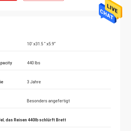
10' x31.5 " x5.9“
pacity
440 lbs
ie
3 Jahre
Besonders angefertigt
el
,
das Reisen 440lb schlürft Brett