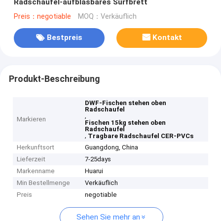
Radschaufel-aufblasbares Surfbrett
Preis：negotiable
MOQ：Verkäuflich
Bestpreis
Kontakt
Produkt-Beschreibung
DWF-Fischen stehen oben
Radschaufel
,
Markieren
Fischen 15kg stehen oben
Radschaufel
,
Tragbare Radschaufel CER-PVCs
Herkunftsort
Guangdong, China
Lieferzeit
7-25days
Markenname
Huarui
Min Bestellmenge
Verkäuflich
Preis
negotiable
Sehen Sie mehr an