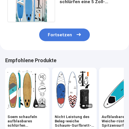
schlürfen eine 5 Zoll-
aufblasbare Radschaufel
Fortsetzen
Empfohlene Produkte
Soem schaufeln
Nicht Leistung des
Aufblasbares 
aufblasbares
Beleg-weiche
Weiche-rüstet
schlürfen
Schaum-Surfbrett-
Spitzensurfbr