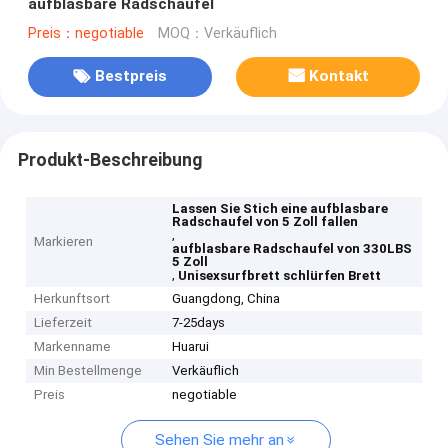
aufblasbare Radschaufel
Preis：negotiable
MOQ：Verkäuflich
Bestpreis
Kontakt
Produkt-Beschreibung
Lassen Sie Stich eine aufblasbare
Radschaufel von 5 Zoll fallen
,
Markieren
aufblasbare Radschaufel von 330LBS
5 Zoll
,
Unisexsurfbrett schlürfen Brett
Herkunftsort
Guangdong, China
Lieferzeit
7-25days
Markenname
Huarui
Min Bestellmenge
Verkäuflich
Preis
negotiable
Sehen Sie mehr an