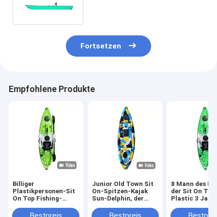
Fortsetzen
Empfohlene Produkte
Billiger
Junior Old Town Sit
8 Mann des Fu
Plastikpersonen-Sit
On-Spitzen-Kajak
der Sit On Top
On Top Fishing-
Sun-Delphin, der
Plastic 3 Jah
Paddel Kajak des
Plastikstabilität
LLDPE drei
kajak-Ozean-1
fischt
Schichten fisc
Bestpreis
Bestpreis
Bestprei