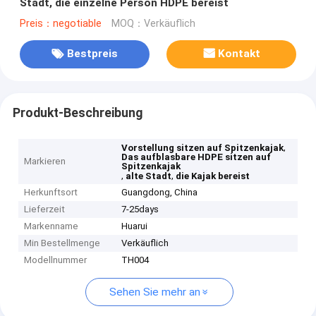
Stadt, die einzelne Person HDPE bereist
Preis：negotiable
MOQ：Verkäuflich
Bestpreis
Kontakt
Produkt-Beschreibung
,
Vorstellung sitzen auf Spitzenkajak
Das aufblasbare HDPE sitzen auf
Markieren
Spitzenkajak
,
,
alte Stadt
die Kajak bereist
Herkunftsort
Guangdong, China
Lieferzeit
7-25days
Markenname
Huarui
Min Bestellmenge
Verkäuflich
Modellnummer
TH004
Sehen Sie mehr an