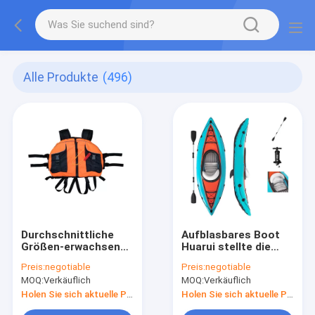
Alle Produkte
(496)
Durchschnittliche
Aufblasbares Boot
Größen-erwachsener
Huarui stellte die
Kajak-aufblasbare
Person 2 ein, die
Preis:
negotiable
Preis:
negotiable
Küstenwache
Kajak 220 lbs Eco
MOQ:
Verkäuflich
MOQ:
Verkäuflich
Approved Life
freundliches 9x 32
Jackets EPE
Fuß fischt
Holen Sie sich aktuelle Preis
Holen Sie sich aktuelle Preis