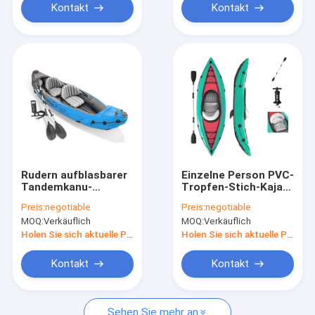
Kontakt
Kontakt
Rudern aufblasbarer
Einzelne Person PVC-
Tandemkanu-
Tropfen-Stich-Kajak-
Zweipersonenkajak-
aufblasbarer Kajak
Preis:
negotiable
Preis:
negotiable
aufblasbaren Bootes
400 lbs-Kapazitäts-
MOQ:
Verkäuflich
MOQ:
Verkäuflich
3.12m*0.91m
Kanu
Holen Sie sich aktuelle Preis
Holen Sie sich aktuelle Preis
Kontakt
Kontakt
Sehen Sie mehr an