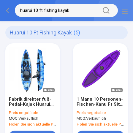
Huarui 10 Ft Fishing Kayak
(5)
Fabrik direkter fuß-
1 Mann 10 Personen-
Pedal-Kajak Huarui
Fischen-Kanu Ft Sit
Plastik, dersit on top
On Top Kayak Single
Preis:
negotiable
Preis:
negotiable
kayaks fischt
mit Fuß-Pedalen
MOQ:
Verkäuflich
MOQ:
Verkäuflich
Holen Sie sich aktuelle Preis
Holen Sie sich aktuelle Preis