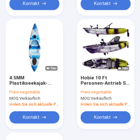
Kontakt
Kontakt
4.5MM
Hobie 10 Ft
Plastikseekajak-
Personen-Antrieb Sit
Kanu-einzelne
On Top des Fuß-
Preis:
negotiable
Preis:
negotiable
Person 8 Ft Sit In
Pedal-Kajak-1
MOQ:
Verkäuflich
MOQ:
Verkäuflich
Fishing Kayak 4.5MM
Holen Sie sich aktuelle Preis
Holen Sie sich aktuelle Preis
Kontakt
Kontakt