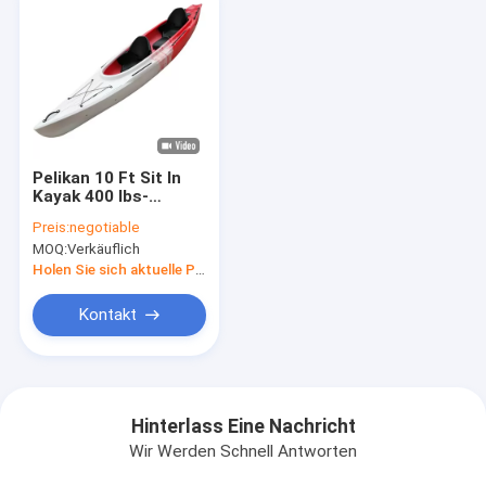
Pelikan 10 Ft Sit In
Kayak 400 lbs-
Kapazitäts-
Preis:
negotiable
Tandemhochseefischerei-
MOQ:
Verkäuflich
Ozean
Holen Sie sich aktuelle Preis
Kontakt
Hinterlass Eine Nachricht
Wir Werden Schnell Antworten