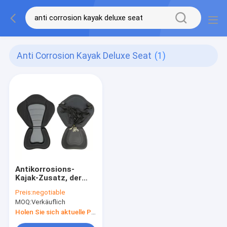
Anti Corrosion Kayak Deluxe Seat
(1)
Antikorrosions-
Kajak-Zusatz, der
Kajak deluxes Seat
Preis:
negotiable
fischt
MOQ:
Verkäuflich
Holen Sie sich aktuelle Preis