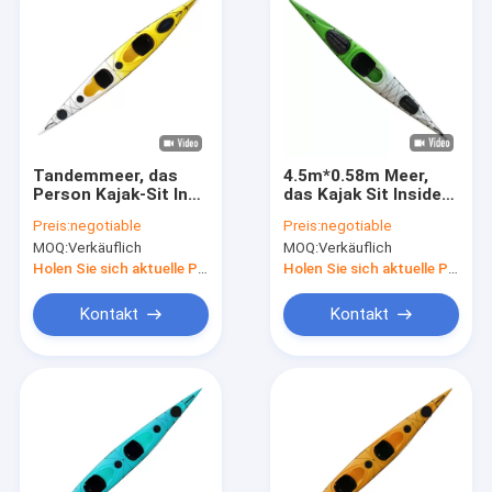
Tandemmeer, das
4.5m*0.58m Meer,
Person Kajak-Sit In
das Kajak Sit Inside
Pelicans 2 3 Jahre 8
Fishing Single Person
Preis:
negotiable
Preis:
negotiable
Grad 529 lbs bereist
bereist
MOQ:
Verkäuflich
MOQ:
Verkäuflich
Holen Sie sich aktuelle Preis
Holen Sie sich aktuelle Preis
Kontakt
Kontakt
Haus
Produkte
Über uns