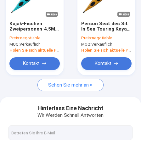
Fabrik-Ausflug
Qualitätskontrolle
Kajak-Fischen
Person Seat des Sit
Zweipersonen-4.5MM
In Sea Touring Kayak-
Treten Sie mit uns in Verbindung
Sit In Sea Touring
Ozean-Kanu-2 für
Preis:
negotiable
Preis:
negotiable
Kayaks Huarui
Familie
MOQ:
Verkäuflich
MOQ:
Verkäuflich
Fordern Sie ein Zitat
Holen Sie sich aktuelle Preis
Holen Sie sich aktuelle Preis
Kontakt
Kontakt
Fischerei des Pedal-Kajaks
Sehen Sie mehr an
Meer, das Kajak bereist
Tandemfischereikajak
Hinterlass Eine Nachricht
Wir Werden Schnell Antworten
Fuß-Pedal-Kajak
Sit On Top Kayak