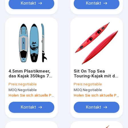
Kontakt
Kontakt
4.5mm Plastikmeer,
Sit On Top Sea
das Kajak 350kgs 770
Touring-Kajak mit der
lbs Max Capacity
Plattform, die
Preis:
negotiable
Preis:
negotiable
Customizable Color-
mittlere Größe
MOQ:
Negotiable
MOQ:
Negotiable
bereist
manipuliert
Holen Sie sich aktuelle Preis
Holen Sie sich aktuelle Preis
Kontakt
Kontakt