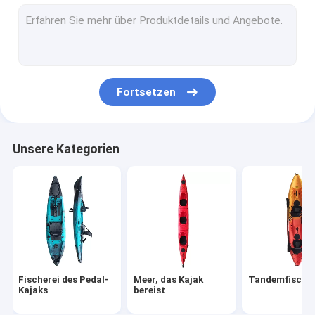
Sit In Kayak
Aufblasbarer Kajak PVCs
Das Laufen schlürfen Brett
Fortsetzen
Das Reisen schlürft Brett
Kajak-Zusatz
Unsere Kategorien
Fischerei des Pedal-
Meer, das Kajak
Tandemfischer
Kajaks
bereist