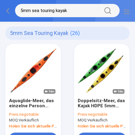
5mm Sea Touring Kayak
(26)
Aquaglide-Meer, das
Doppelsitz-Meer, das
einzelne Person
Kajak HDPE 5mm
Plastik-5.0m*0.6m
Zweipersonenfischen
Preis:
negotiable
Preis:
negotiable
Kajak Chelan 5mm
bereist
MOQ:
Verkäuflich
MOQ:
Verkäuflich
bereist
Holen Sie sich aktuelle Preis
Holen Sie sich aktuelle Preis