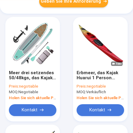
Geben Sie Ihre Anforderung
Meer drei setzendes
Erbmeer, das Kajak
50/48kgs, das Kajak-
Huarui 1 Person
Sit On Top Type-CER
einzelner Sit In Boat
Preis:
negotiable
Preis:
negotiable
genehmigt bereist
bereist
MOQ:
Negotiable
MOQ:
Verkäuflich
Holen Sie sich aktuelle Preis
Holen Sie sich aktuelle Preis
Kontakt
Kontakt