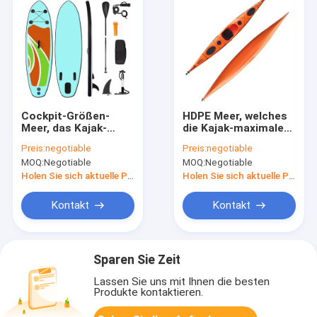
Cockpit-Größen-
HDPE Meer, welches
Meer, das Kajak-
die Kajak-maximale
Gewicht 50 48kgs für
Kapazität 350kgs
Preis:
negotiable
Preis:
negotiable
Kinder bereist
bereist
MOQ:
Negotiable
MOQ:
Negotiable
Holen Sie sich aktuelle Preis
Holen Sie sich aktuelle Preis
Kontakt
Kontakt
Sparen Sie Zeit
Lassen Sie uns mit Ihnen die besten
Produkte kontaktieren.